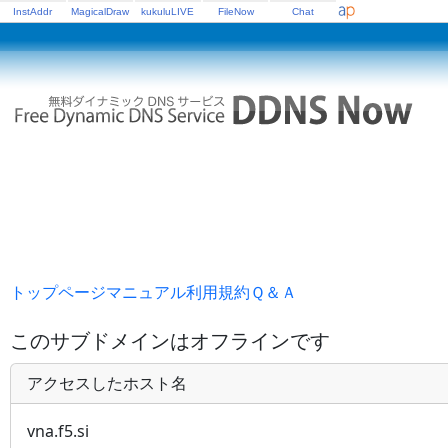
InstAddr
MagicalDraw
kukuluLIVE
FileNow
Chat
トップページ
マニュアル
利用規約
Ｑ＆Ａ
このサブドメインはオフラインです
アクセスしたホスト名
vna.f5.si