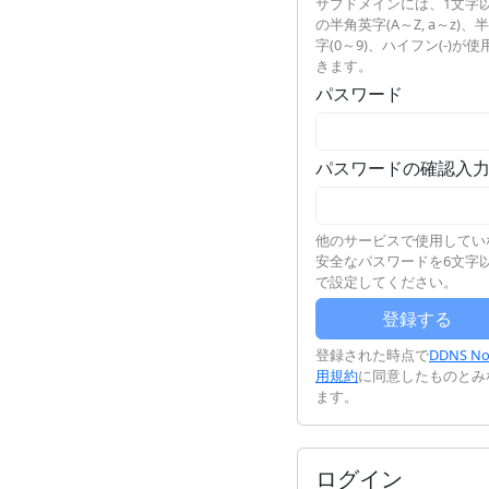
サブドメインには、1文字
の半角英字(A～Z, a～z)、
字(0～9)、ハイフン(-)が使
きます。
パスワード
パスワードの確認入
他のサービスで使用してい
安全なパスワードを6文字
で設定してください。
登録された時点で
DDNS N
用規約
に同意したものとみ
ます。
ログイン