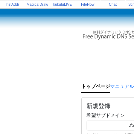
InstAddr
MagicalDraw
kukuluLIVE
FileNow
Chat
Sc
トップページ
マニュアル
新規登録
希望サブドメイン
.f5