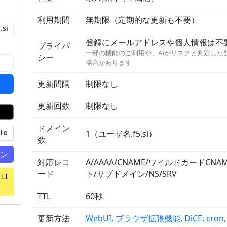
利用期間
無期限（定期的な更新も不要）
.si
登録にメールアドレスや個人情報は不
プライバ
一部の機能のご利用や、AIがリスクと判定した
シー
場合があります
更新間隔
制限なし
更新回数
制限なし
ドメイン
1（ユーザ名.f5.si）
数
イン
対応レコ
A/AAAA/CNAME/ワイルドカードCNAM
ード
ト/サブドメイン/NS/SRV
ロ
TTL
60秒
更新方法
WebUI, ブラウザ拡張機能, DiCE, cron, 