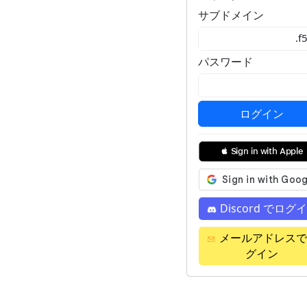
サブドメイン
.f5
パスワード
 Sign in with Apple
Discord でログ
メールアドレスで
グイン