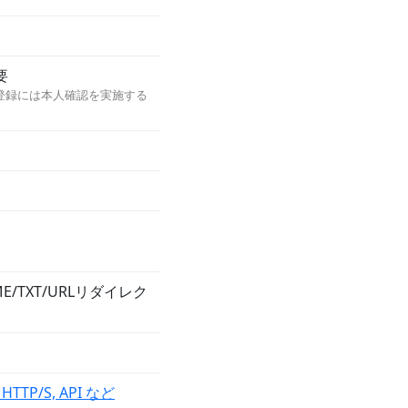
要
登録には本人確認を実施する
E/TXT/URLリダイレク
HTTP/S, API など