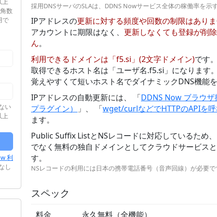
以上
採用DNSサーバのSLAは、DDNS Nowサービス全体の稼働率を
半角数
用で
IPアドレスの
更新に対する頻度や回数の制限はありま
アカウントに期限はなく、
更新しなくても登録が削除
ん
。
利用できるドメインは「f5.si」(2文字ドメイン)
です
取得できるホスト名は「ユーザ名.f5.si」になります
力
覚えやすくて短いホスト名でダイナミックDNS機能
IPアドレスの自動更新には、 「
DDNS Now ブラウ
ない
プラグイン）
」、 「
wget/curlなどでHTTPのAPI
以上
ます。
Public Suffix ListとNSレコードに対応している
でなく無料の独自ドメインとしてクラウドサービスと
す。
ow 利
なし
NSレコードの利用には日本の携帯電話番号（音声回線）が必要で
スペック
料金
永久無料（全機能）