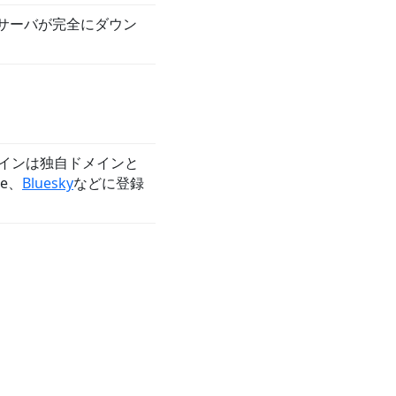
NSサーバが完全にダウン
メインは独自ドメインと
se、
Bluesky
などに登録