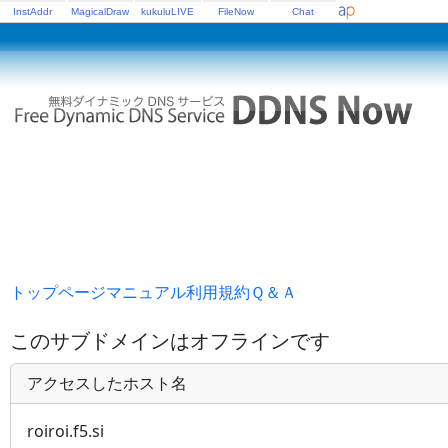
InstAddr
MagicalDraw
kukuluLIVE
FileNow
Chat
トップページ
マニュアル
利用規約
Ｑ＆Ａ
このサブドメインはオフラインです
アクセスしたホスト名
roiroi.f5.si