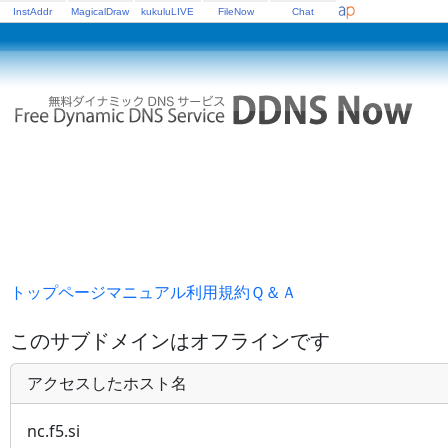
InstAddr
MagicalDraw
kukuluLIVE
FileNow
Chat
トップページ
マニュアル
利用規約
Ｑ＆Ａ
このサブドメインはオフラインです
アクセスしたホスト名
nc.f5.si