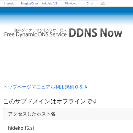
InstAddr
MagicalDraw
kukuluLIVE
FileNow
Chat
トップページ
マニュアル
利用規約
Ｑ＆Ａ
このサブドメインはオフラインです
アクセスしたホスト名
hideko.f5.si