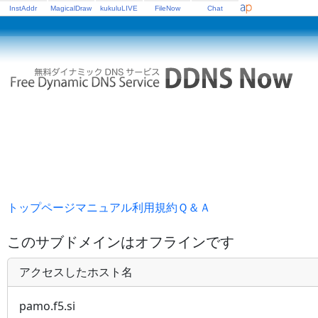
InstAddr
MagicalDraw
kukuluLIVE
FileNow
Chat
トップページ
マニュアル
利用規約
Ｑ＆Ａ
このサブドメインはオフラインです
アクセスしたホスト名
pamo.f5.si